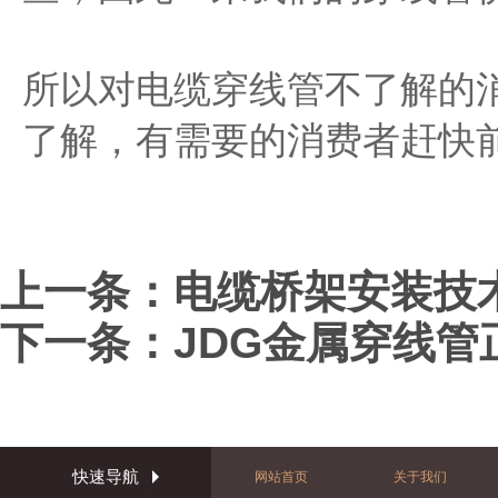
所以对电缆穿线管不了解的
了解，有需要的消费者赶快
上一条：
电缆桥架安装技
下一条：
JDG金属穿线管
快速导航
网站首页
关于我们