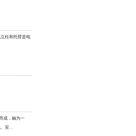
此立柱和托臂是电
而成，融为一
安...