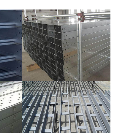
1
梯级式桥架展示02