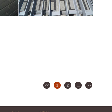
<<
1
2
...
>>