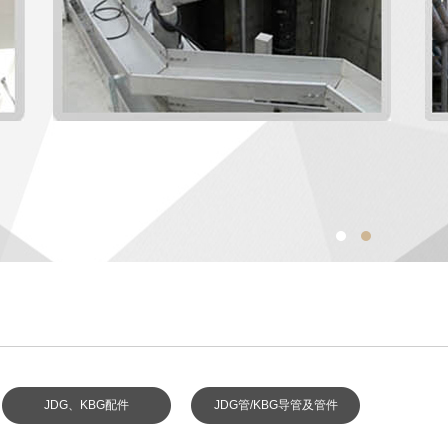
防火桥架展示02
组合式桥架展示0
JDG、KBG配件
JDG管/KBG导管及管件