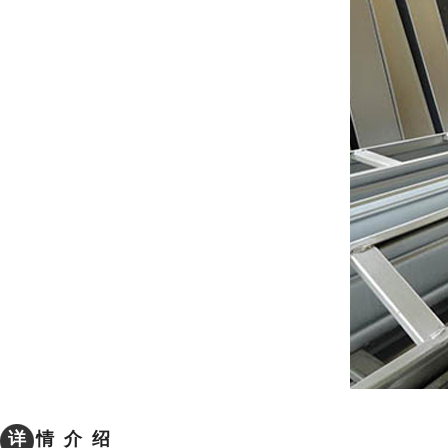
详
情 介 绍